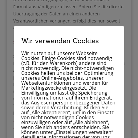
Format aushändigen zu lassen. Sofern Sie die direkte
Übertragung der Daten an einen anderen
Verantwortlichen verlangen, erfolgt dies nur, soweit
es technisch machbar ist.
Auskunft, Berichtigung und
Wir verwenden Cookies
Löschung
Wir nutzen auf unserer Webseite
Sie haben im Rahmen der geltenden gesetzlichen
Cookies. Einige Cookies sind notwendig
(z.B. für den Warenkorb) andere sind
Bestimmungen jederzeit das Recht auf unentgeltliche
nicht notwendig. Die nicht-notwendigen
Auskunft über Ihre gespeicherten
Cookies helfen uns bei der Optimierung
personenbezogenen Daten, deren Herkunft und
unseres Online-Angebotes, unserer
Webseitenfunktionen und werden für
Empfänger und den Zweck der Datenverarbeitung
Marketingzwecke eingesetzt. Die
und ggf. ein Recht auf Berichtigung oder Löschung
Einwilligung umfasst die Speicherung
von Informationen auf Ihrem Endgerät,
dieser Daten. Hierzu sowie zu weiteren Fragen zum
das Auslesen personenbezogener Daten
Thema personenbezogene Daten können Sie sich
sowie deren Verarbeitung. Klicken Sie
auf „Alle akzeptieren“, um in den Einsatz
jederzeit an uns wenden.
von nicht notwendigen Cookies
einzuwilligen oder auf „Alle ablehnen“,
Recht auf Einschränkung der
wenn Sie sich anders entscheiden. Sie
Verarbeitung
können unter „Einstellungen verwalten“
detaillierte Informationen der von uns